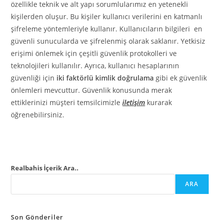
özellikle teknik ve alt yapı sorumlularımız en yetenekli
kişilerden oluşur. Bu kişiler kullanıcı verilerini en katmanlı
şifreleme yöntemleriyle kullanır. Kullanıcıların bilgileri en
güvenli sunucularda ve şifrelenmiş olarak saklanır. Yetkisiz
erişimi önlemek için çeşitli güvenlik protokolleri ve
teknolojileri kullanılır. Ayrıca, kullanıcı hesaplarının
güvenliği için
iki faktörlü kimlik doğrulama
gibi ek güvenlik
önlemleri mevcuttur. Güvenlik konusunda merak
ettiklerinizi müşteri temsilcimizle
iletişim
kurarak
öğrenebilirsiniz.
Realbahis İçerik Ara..
ARA
Son Gönderiler