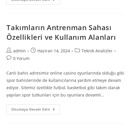
Uyumlu
Tasarımı
Takımların Antrenman Sahası
Özellikleri ve Kullanım Alanları
Post
Post
Post
admin
Haziran 14, 2024
Teknik Analizler
author:
published:
category:
Post
0 Yorum
comments:
Canlı bahis adresimiz online casino oyunlarında olduğu gibi
spor bahislerinde de kullanıcılarına yardım etmeye devam
ediyor. Sitemiz özellikle futbol, basketbol gibi takım olarak
yapılan spor tutkunları için bu oyunlara devamlı…
Takımların
Okumaya Devam Edin
Antrenman
Sahası
Özellikleri
Ve
Kullanım