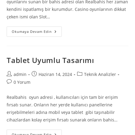
oyunlarını sunan bir bahis adresi olan Realbahis her zaman
kendini ispatlamış bir kurumdur. Casino oyunlarının dikkat
çeken ismi olan Slot…
Casino
Okumaya Devam Edin
Oyunlarının
Çeşitliliği
Tablet Uyumlu Tasarımı
Post
Post
Post
admin
Haziran 14, 2024
Teknik Analizler
author:
published:
category:
Post
0 Yorum
comments:
Realbahis oyun adresi , kullanıcıları için tam bir erişim
fırsatı sunar. Onların her yerde kullanıcı panellerine
erişebilmeleri adına mobil veya tablet gibi taşınabilir
cihazlardan kolay erişim fırsatı sunarak onların bahis…
Tablet
Okumaya Devam Edin